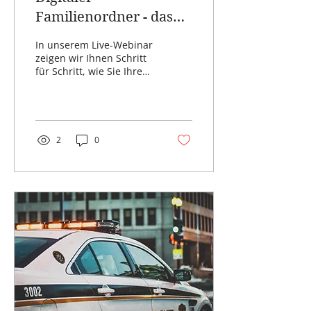
Familienordner - das
Webinar
In unserem Live-Webinar
zeigen wir Ihnen Schritt
für Schritt, wie Sie Ihre
wichtigsten digitalen
Informationen sinnvoll
organisieren. Nicht mit
komplizierter Technik
und auch nicht mit einer
2
0
Flut neuer Programme.
Sondern mit einer klaren,
leicht verständlichen
Struktur, die sich jeder
aufbauen kann. Weitere
Informationen und
Anmeldung:
https://www.paersch-
services.com/digitaler-
familienordner