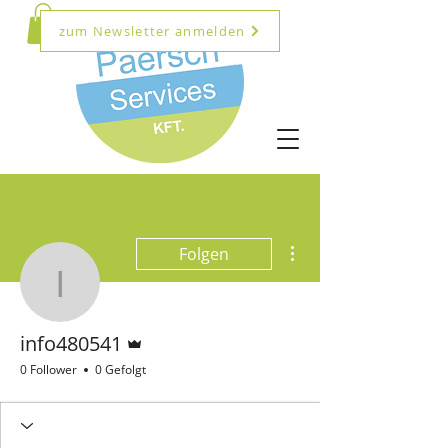
zum Newsletter anmelden
Weitere Optionen
Folgen
info480541
Administrator
info480541
0 Follower
0 Gefolgt