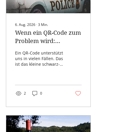
6. Aug. 2026
∙
3
Min.
Wenn ein QR-Code zum
Problem wird:
Quishing
Ein QR-Code unterstützt
uns in vielen Fällen. Das
ist das kleine schwarz-
weiße Muster, das uns in
Sekunden zu einer
Speisekarte, einer
Webseite oder einer
Bezahlfunktion bringt.
2
0
Wir haben uns daran
gewöhnt, es einfach mit
dem Handy zu scannen.
Ohne groß
nachzudenken – der
Spieltrieb lebt! Doch
genau diese Gewohnheit