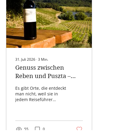
machen sich inzwischen
auch Betrüger zunutze:
„Quishing“. Artikel vom 6.
August 2026 Autor:
Andreas Paersch,
Computerhilfe am
Balaton Was versteht
man unter „Quishing“?
„Quishing...
31. Juli 2026
∙
3
Min.
Genuss zwischen
Reben und Puszta –
Lieblingsadressen
Es gibt Orte, die entdeckt
südlich des Balaton
man nicht, weil sie in
jedem Reiseführer
stehen. Sondern weil
man irgendwann einer
kleinen Straße folgt, die
sich durch Weinberge
schlängelt, an
55
0
Obstgärten vorbeiführt