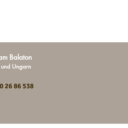
am Balaton
d und Ungarn
0 26 86 538