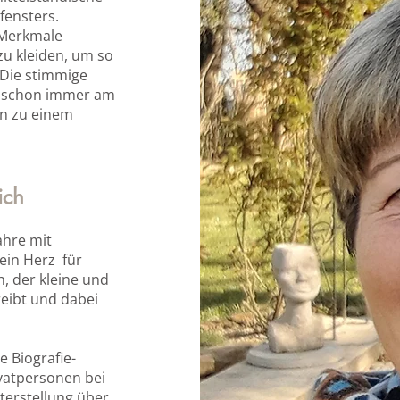
fensters.
 Merkmale
zu kleiden, um so
 Die stimmige
r schon immer am
en zu einem
ich
ahre mit
ein Herz für
, der kleine und
reibt und dabei
e Biografie-
ivatpersonen bei
xterstellung über