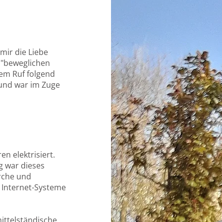
mir die Liebe
 "beweglichen
sem Ruf folgend
 und war im Zuge
n elektrisiert.
g war dieses
rche und
 Internet-Systeme
ittelständische