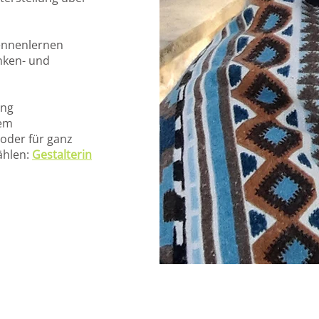
ennenlernen
anken- und
ung
nem
der für ganz
ählen:
Gestalterin