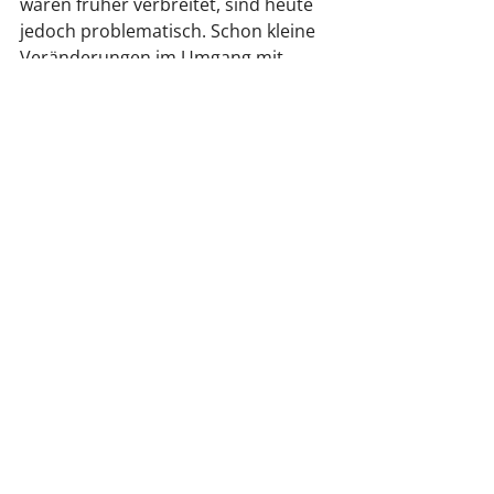
waren früher verbreitet, sind heute 
jedoch problematisch. Schon kleine 
Veränderungen im Umgang mit 
Passwörtern können viel bewirken 
und das Risiko deutlich reduzieren.
Fazit: Mehr Sicherheit mit 
überschaubarem Aufwand
Passwort-Sicherheit muss weder 
kompliziert noch technisch sein. Wer 
auf ausreichend lange Passwörter 
achtet, für wichtige Dienste 
unterschiedliche Zugangsdaten 
nutzt und unterstützende 
Werkzeuge einsetzt, ist bereits 
deutlich besser geschützt als der 
Durchschnitt.