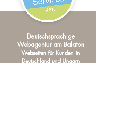
Deutschsprachige
Webagentur am Balaton
Webseiten für Kunden in
Deutschland und Ungarn
Sie erreichen uns telefonisch unter:
+49-151 708 62 770
oder
+36-30 26 86 538
Oder senden Sie uns eine E-Mail an:
info@paersch-services.com
>> zum Newsletter anmelden
>> uns auf Google bewerten