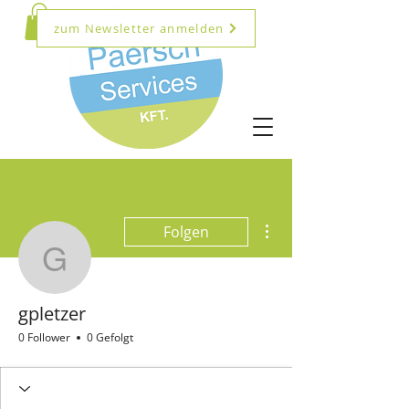
zum Newsletter anmelden
Weitere Optionen
Folgen
gpletzer
gpletzer
0 Follower
0 Gefolgt