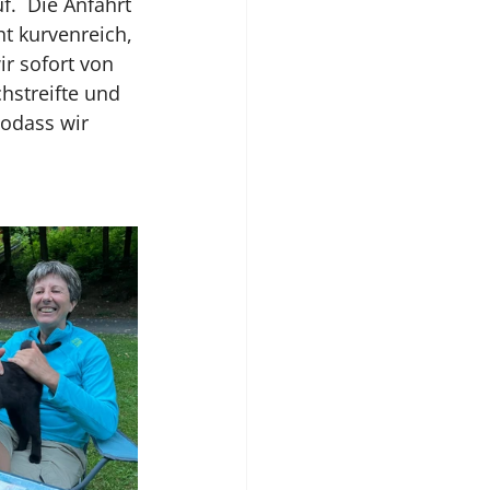
uf.  Die Anfahrt 
t kurvenreich, 
r sofort von 
hstreifte und 
odass wir 