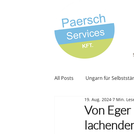
All Posts
Ungarn für Selbststä
19. Aug. 2024
7 Min. Les
Paerschs berichten
Von Eger 
lachende