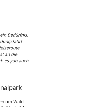
in Bedürfnis. 
ndungsfahrt 
eiseroute 
st an die 
ch es gab auch 
nalpark 
dem im Wald 