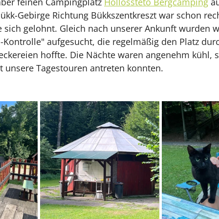
aber feinen Campingplatz 
Hollósstető Bergcamping
 a
ükk-Gebirge Richtung Bükkszentkreszt war schon rech
 sich gelohnt. Gleich nach unserer Ankunft wurden wi
s-Kontrolle" aufgesucht, die regelmäßig den Platz durc
Leckereien hoffte. Die Nächte waren angenehm kühl, s
lt unsere Tagestouren antreten konnten. 