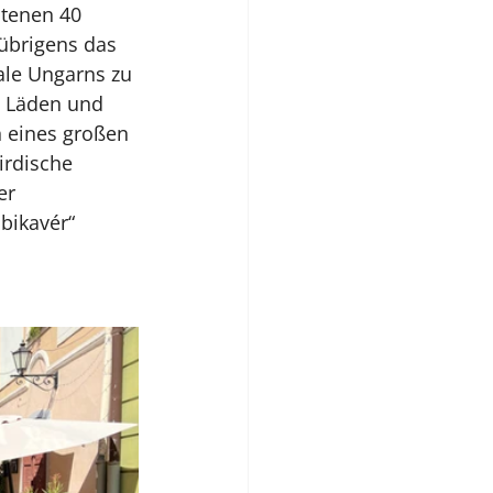
tenen 40 
übrigens das 
ale Ungarns zu 
e Läden und 
n eines großen 
rdische 
er 
bikavér“ 