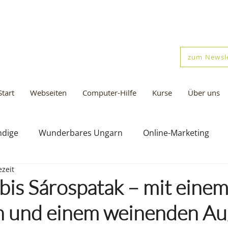
zum Newsl
Start
Webseiten
Computer-Hilfe
Kurse
Über uns
ndige
Wunderbares Ungarn
Online-Marketing
ezeit
bis Sárospatak – mit eine
n und einem weinenden Au