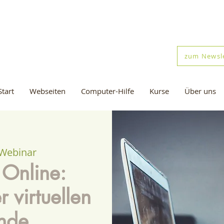
zum Newsl
Start
Webseiten
Computer-Hilfe
Kurse
Über uns
-Webinar
 Online:
 virtuellen
nde