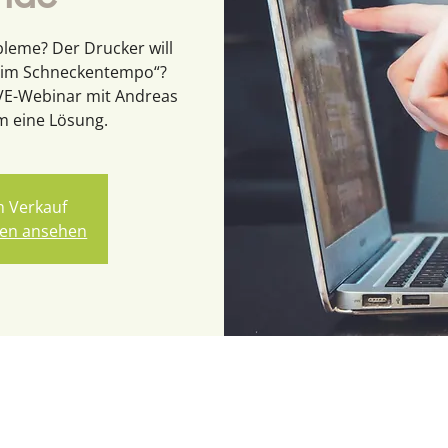
leme? Der Drucker will
h „im Schneckentempo“?
IVE-Webinar mit Andreas
m eine Lösung.
m Verkauf
gen ansehen